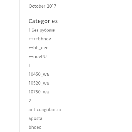
October 2017
Categories
! Без рубрики
++++bhnov
++bh_dec
++novPU
1
10450_wa
10520_wa
10750_wa
2
anticoagulantia
aposta
bhdec