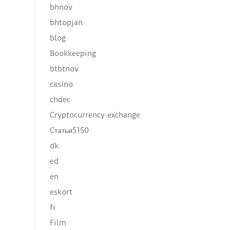
bhnov
bhtopjan
blog
Bookkeeping
btbtnov
casino
chdec
Cryptocurrency exchange
Cтатьи5150
dk
ed
en
eskort
fi
Film