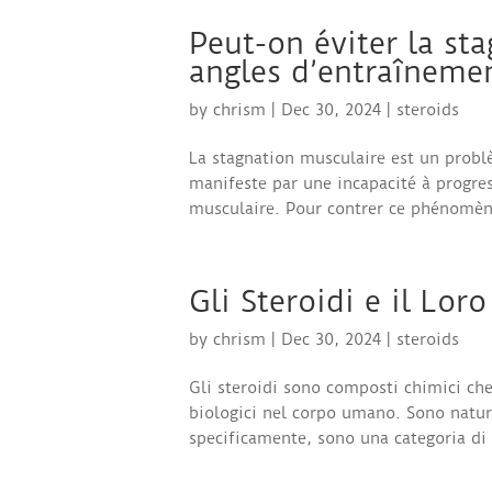
Peut-on éviter la st
angles d’entraîneme
by
chrism
|
Dec 30, 2024
|
steroids
La stagnation musculaire est un probl
manifeste par une incapacité à progre
musculaire. Pour contrer ce phénomène,
Gli Steroidi e il Lo
by
chrism
|
Dec 30, 2024
|
steroids
Gli steroidi sono composti chimici ch
biologici nel corpo umano. Sono natur
specificamente, sono una categoria di s