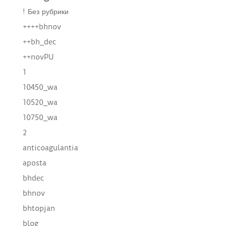
! Без рубрики
++++bhnov
++bh_dec
++novPU
1
10450_wa
10520_wa
10750_wa
2
anticoagulantia
aposta
bhdec
bhnov
bhtopjan
blog