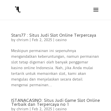
Stars77 : Situs Judi Slot Online Terpercaya
by
chrism
|
Feb 2, 2025
|
casino
Meskipun permainan ini sepenuhnya
mengandalkan keberuntungan, namun permainan
slot tetap digemari oleh banyak penggemar
kasino online Indonesia. Nah, jika Anda mulai
tertarik untuk memainkan slot, kami akan
mengulas dan menjelaskan secara detail
mengenai permainan...
ISTANACASINO: Situs Judi Game Slot Online
Terbaik dan Terpercaya no 1
by
chrism
|
Feb 2, 2025
|
casino