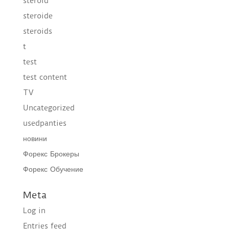
steroid
steroide
steroids
t
test
test content
TV
Uncategorized
usedpanties
новини
Форекс Брокеры
Форекс Обучение
Meta
Log in
Entries feed