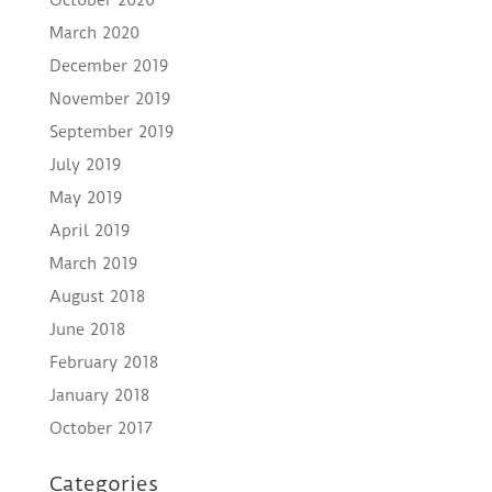
October 2020
March 2020
December 2019
November 2019
September 2019
July 2019
May 2019
April 2019
March 2019
August 2018
June 2018
February 2018
January 2018
October 2017
Categories