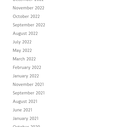
November 2022
October 2022
September 2022
August 2022
July 2022
May 2022
March 2022
February 2022
January 2022
November 2021
September 2021
August 2021
June 2021
January 2021