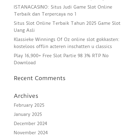
ISTANACASINO: Situs Judi Game Slot Online
Terbaik dan Terpercaya no 1
Situs Slot Online Terbaik Tahun 2025 Game Slot
Uang Asli
Klassieke Winnings Of Oz online slot gokkasten:
kosteloos offlin acteren inschatten u classics
Play 16,900+ Free Slot Partie 98 3% RTP No
Download
Recent Comments
Archives
February 2025
January 2025
December 2024
November 2024