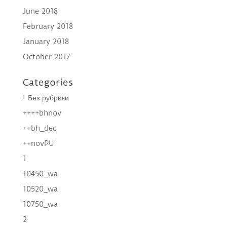
June 2018
February 2018
January 2018
October 2017
Categories
! Без рубрики
++++bhnov
++bh_dec
++novPU
1
10450_wa
10520_wa
10750_wa
2