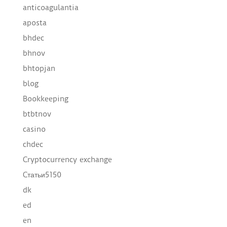
anticoagulantia
aposta
bhdec
bhnov
bhtopjan
blog
Bookkeeping
btbtnov
casino
chdec
Cryptocurrency exchange
Cтатьи5150
dk
ed
en