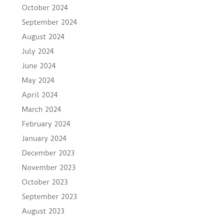
October 2024
September 2024
August 2024
July 2024
June 2024
May 2024
April 2024
March 2024
February 2024
January 2024
December 2023
November 2023
October 2023
September 2023
August 2023