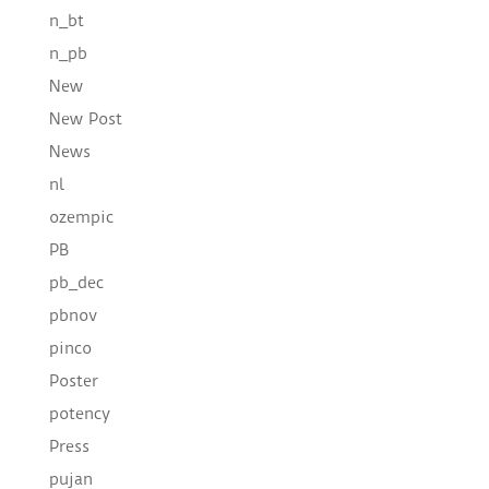
n_bt
n_pb
New
New Post
News
nl
ozempic
PB
pb_dec
pbnov
pinco
Poster
potency
Press
pujan